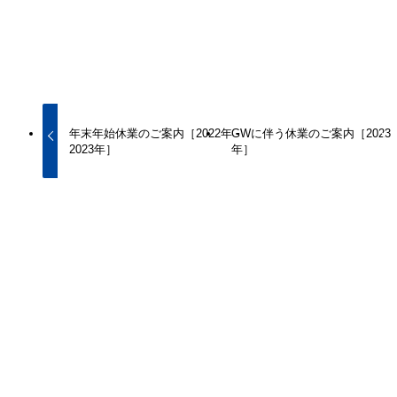
代表取締役 前田 靖
代表取締役 前田由紀夫
お知らせ・ご案内
年末年始休業のご案内［2022年 -
GWに伴う休業のご案内［2023
2023年］
年］